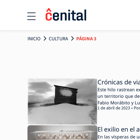
INICIO
CULTURA
PÁGINA 3
Crónicas de via
Este hilo rastrean e
un territorio que d
Fabio Morábito y Lu
1 de abril de 2023
Po
El exilio en el
En las vísperas de 