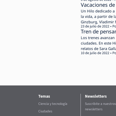
Vacaciones de 
Un Hilo dedicado a 
la vida, a partir de 
Ginzburg, Vladimir
23 de julio de 2022
Po
Tren de pensa
Los trenes avanzan 
ciudades. En este H
relatos de Sara Gall
10 de julio de 2022
Po
Roncarolo y Laura W
Temas
Newsletters
Ciencia y tecnología
Suscribite a nuestros
newsletters
Ciudades