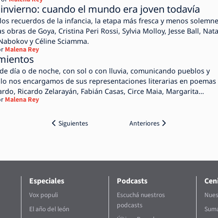
invierno: cuando el mundo era joven todavía
los recuerdos de la infancia, la etapa más fresca y menos solemn
las obras de Goya, Cristina Peri Rossi, Sylvia Molloy, Jesse Ball, Nata
 Nabokov y Céline Sciamma.
r
Malena Rey
mientos
de día o de noche, con sol o con lluvia, comunicando pueblos y
ilo nos encargamos de sus representaciones literarias en poemas 
ardo, Ricardo Zelarayán, Fabián Casas, Circe Maia, Margarita
r
Malena Rey
ittner.
Siguientes
Anteriores
Especiales
Podcasts
Ceni
Vox populi
Escuchá nuestros
Nues
podcasts
El año del león
Suma