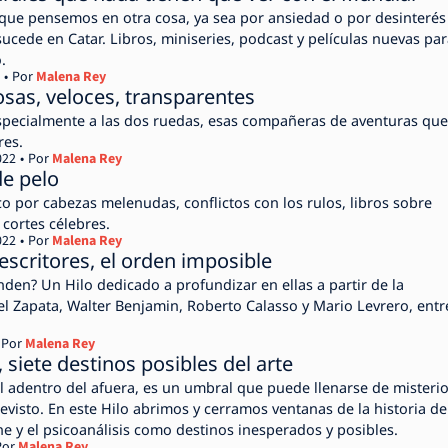
que pensemos en otra cosa, ya sea por ansiedad o por desinterés
ucede en Catar. Libros, miniseries, podcast y películas nuevas pa
.
Por
Malena Rey
losas, veloces, transparentes
specialmente a las dos ruedas, esas compañeras de aventuras que
res.
022
Por
Malena Rey
de pelo
co por cabezas melenudas, conflictos con los rulos, libros sobre
 cortes célebres.
022
Por
Malena Rey
escritores, el orden imposible
nden? Un Hilo dedicado a profundizar en ellas a partir de la
el Zapata, Walter Benjamin, Roberto Calasso y Mario Levrero, entr
Por
Malena Rey
 siete destinos posibles del arte
l adentro del afuera, es un umbral que puede llenarse de misteri
evisto. En este Hilo abrimos y cerramos ventanas de la historia de
cine y el psicoanálisis como destinos inesperados y posibles.
Por
Malena Rey