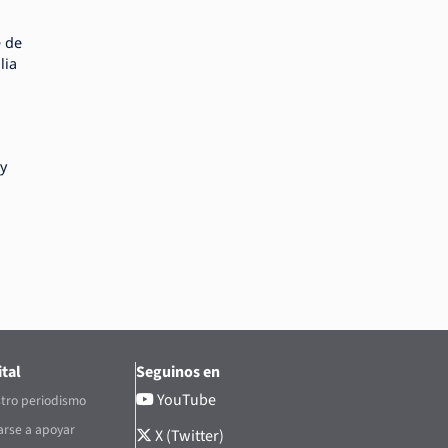
e de
lia
y
tal
Seguinos en
YouTube
tro periodismo
rse a apoyar
X (Twitter)