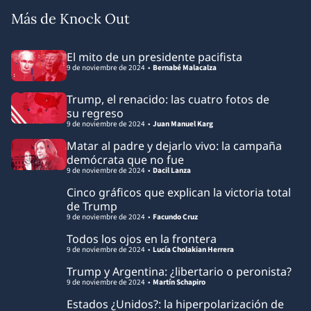
Más de Knock Out
El mito de un presidente pacifista
9 de noviembre de 2024
Bernabé Malacalza
Trump, el renacido: las cuatro fotos de
su regreso
9 de noviembre de 2024
Juan Manuel Karg
Matar al padre y dejarlo vivo: la campaña
demócrata que no fue
9 de noviembre de 2024
Dacil Lanza
Cinco gráficos que explican la victoria total
de Trump
9 de noviembre de 2024
Facundo Cruz
Todos los ojos en la frontera
9 de noviembre de 2024
Lucía Cholakian Herrera
Trump y Argentina: ¿libertario o peronista?
9 de noviembre de 2024
Martín Schapiro
Estados ¿Unidos?: la hiperpolarización de