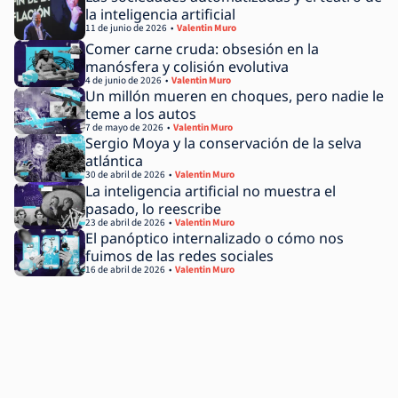
la inteligencia artificial
11 de junio de 2026
Valentin Muro
Comer carne cruda: obsesión en la
manósfera y colisión evolutiva
4 de junio de 2026
Valentin Muro
Un millón mueren en choques, pero nadie le
teme a los autos
7 de mayo de 2026
Valentin Muro
Sergio Moya y la conservación de la selva
atlántica
30 de abril de 2026
Valentin Muro
La inteligencia artificial no muestra el
pasado, lo reescribe
23 de abril de 2026
Valentin Muro
El panóptico internalizado o cómo nos
fuimos de las redes sociales
16 de abril de 2026
Valentin Muro