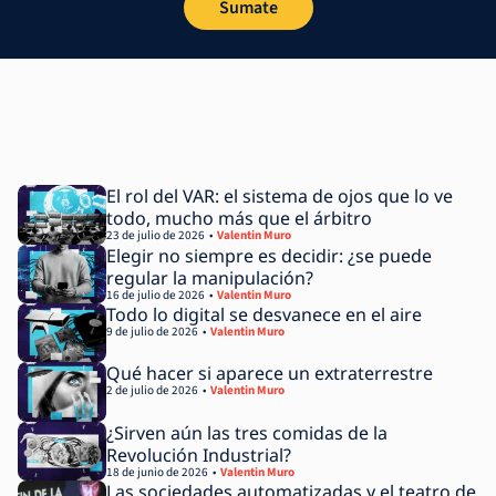
Sumate
El rol del VAR: el sistema de ojos que lo ve
todo, mucho más que el árbitro
23 de julio de 2026
Valentin Muro
Elegir no siempre es decidir: ¿se puede
regular la manipulación?
16 de julio de 2026
Valentin Muro
Todo lo digital se desvanece en el aire
9 de julio de 2026
Valentin Muro
Qué hacer si aparece un extraterrestre
2 de julio de 2026
Valentin Muro
¿Sirven aún las tres comidas de la
Revolución Industrial?
18 de junio de 2026
Valentin Muro
Las sociedades automatizadas y el teatro de