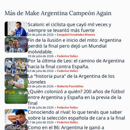
Más de Make Argentina Campeón Again
Scaloni: el ciclista que cayó mil veces y
siempre se levantó más fuerte
20 de julio de 2026
Ezequiel Fernández Moores
Fin de la ilusión e inicio del mito: Argentina
perdió la final pero dejó un Mundial
inolvidable.
20 de julio de 2026
Federico Yañez
Por la última de Leo: el camino de Argentina
hacia la final contra España.
19 de julio de 2026
Federico Yañez
La “historia pura” de la Argentina de los
Lioneles
18 de julio de 2026
Roberto Parrottino
¿Quién colonizó a quién? 200 años de fútbol
entre Argentina y España en la previa de la
final
18 de julio de 2026
Federico Yañez
Conociendo al rival: lo que tenés que saber
sobre la selección española de cara a la final
17 de julio de 2026
Federico Yañez
Como en el 86: Argentina le ganó a