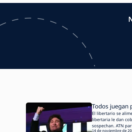
N
Todos juegan p
El libertario se ali
libertaria le dan c
sospechan. ATN par
14 de noviembre de 2