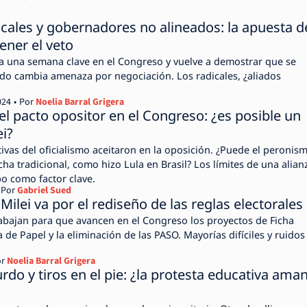
cales y gobernadores no alineados: la apuesta d
ener el veto
a una semana clave en el Congreso y vuelve a demostrar que se
ndo cambia amenaza por negociación. Los radicales, ¿aliados
024
Por
Noelia Barral Grigera
el pacto opositor en el Congreso: ¿es posible un
ei?
tivas del oficialismo aceitaron en la oposición. ¿Puede el peronis
ha tradicional, como hizo Lula en Brasil? Los límites de una alian
po como factor clave.
Por
Gabriel Sued
Milei va por el rediseño de las reglas electorales
trabajan para que avancen en el Congreso los proyectos de Ficha
 de Papel y la eliminación de las PASO. Mayorías difíciles y ruidos
r
Noelia Barral Grigera
rdo y tiros en el pie: ¿la protesta educativa ama