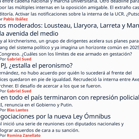
 entre cadena nacional y marcha universitaria. Otro deadline para
por las múltiples internas en la oposición amigable. El extraño ca
ditoría. Activar las notificaciones sobre la interna de la UCR. ¿Puts
or
Pablo Ibáñez
los moderados: Lousteau, Llaryora, Larreta y Ma
la avenida del medio
 y al kirchnerismo, un grupo de dirigentes acelera sus planes para
ng del sistema político y ya imagina un horizonte común en 2025
Congreso. ¿Cuáles son los límites de ese armado en gestación?
Por
Gabriel Sued
PJ, ¿estalla el peronismo?
 Fernández, no hubo acuerdo por quién lo sucederá al frente del
vices quedaron en pie de igualdad. Recrudeció la interna entre Axe
rchner. El desafío de acercar a los que se fueron.
Por
Gabriel Sued
 en todo el país terminaron con represión policia
I, renuncia en el Gobierno y Putin.
Por
Blas Lantos
egociaciones por la nueva Ley Ómnibus
l inició una serie de reuniones con diputados nacionales y
ograr acuerdos de cara a su sanción.
Por
Romina Zanellato