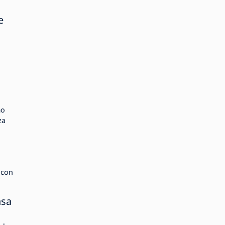
e
mo
za
 con
nsa