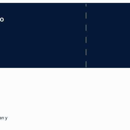
mo
an y