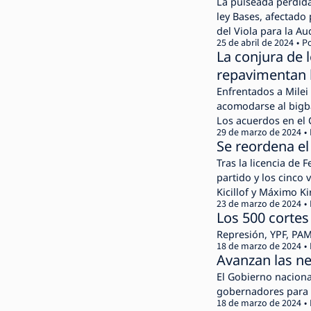
La pulseada perdida
ley Bases, afectado 
del Viola para la Au
25 de abril de 2024
P
fractura?
La conjura de 
repavimentan 
Enfrentados a Milei
acomodarse al bigba
Los acuerdos en el 
29 de marzo de 2024
Se reordena el 
Tras la licencia de
partido y los cinco 
Kicillof y Máximo Ki
23 de marzo de 2024
Los 500 cortes
Represión, YPF, PAM
18 de marzo de 2024
Avanzan las n
El Gobierno naciona
gobernadores para l
18 de marzo de 2024