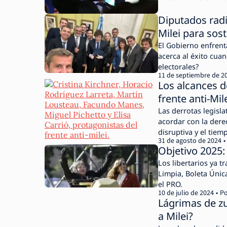
Diputados radi
Milei para sost
El Gobierno enfrent
acerca al éxito cua
electorales?
11 de septiembre de 2
Los alcances d
frente anti-Mil
Las derrotas legisla
acordar con la derec
disruptiva y el tiem
31 de agosto de 2024
Objetivo 2025: 
Los libertarios ya 
Limpia, Boleta Única
el PRO.
10 de julio de 2024
Po
Lágrimas de zu
a Milei?