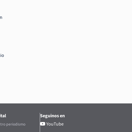
ón
io
tal
Seguinos en
YouTube
tro periodismo