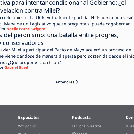
tiva para intentar condicionar al Gobierno: ¿el
evelación contra Milei?
a cielo abierto. La UCR, virtualmente partida. HCF fuerza una sesi
to. Mapa de un Legislativo que se pregunta si puede cogobernar.
Por
Noelia Barral Grigera
s del peronismo: una batalla entre progres,
 y conservadores
Javier Milei a participar del Pacto de Mayo aceleró un proceso de
ue viene dándose de manera dispersa pero sostenida desde el inic
ario. ¿Qué propone cada tribu?
or
Gabriel Sued
Anteriores
Especiales
Podcasts
Ceni
Vox populi
Escuchá nuestros
Nues
podcasts