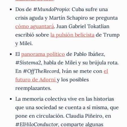
Dos de
#MundoPropio
: Cuba sufre una
crisis aguda y Martín Schapiro se pregunta
cómo aguantará
. Juan Gabriel Tokatlian
escribió sobre
la pulsión belicista
de Trump
y Milei.
El
panorama político
de Pablo Ibáñez,
#Sistema2
, habla de Milei y su brújula rota.
En
#OffTheRecord,
Iván se mete con
el
futuro de Adorni
y los posibles
reemplazantes.
La memoria colectiva vive en las historias
que una sociedad se cuenta a sí misma, que
pone en circulación. Claudia Piñeiro, en
#ElHiloConductor,
comparte algunas