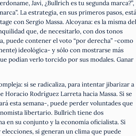
Perdoname, Javi, ¿Bullrich es tu segunda marca?”,
rca”. La estrategia, en sus primeros pasos, est
llotage con Sergio Massa. Alcoyana: es la misma de
ranquilidad que, de necesitarlo, con dos tonos
da, puede contener el voto “por derecha” -como
mente) ideológica- y sólo con mostrarse más
ue podían verlo torcido por sus modales. Ganar
mpleja: si se radicaliza, para intentar jibarizar a
 de Horacio Rodríguez Larreta hacia Massa. Si se
rá esta semana-, puede perder voluntades que
nomista libertario. Bullrich tiene dos
ema en su conjunto y la economía oficialista. Si
 elecciones, sí generan un clima que puede