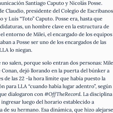
omunicación Santiago Caputo y Nicolás Posse.
e Claudio, presidente del Colegio de Escribanos
o y Luis “Toto” Caputo. Posse era, hasta que
andidaturas, un hombre clave en la estructura de
el entorno de Milei, el encargado de los equipos
aban a Posse ser uno de los encargados de las
LLA lo niegan.
 no salen, porque solo entran dos personas: Mile
de Conan, dejó llorando en la puerta del búnker a
 de las 22 -la hora límite que había puesto la
ión para LLA “cuando había lugar adentro”, según
que dialogaron con
#OffTheRecord
. La disciplina
ó ingresar luego del horario establecido a
a de su hermano. Esa dinámica, que hizo alejars