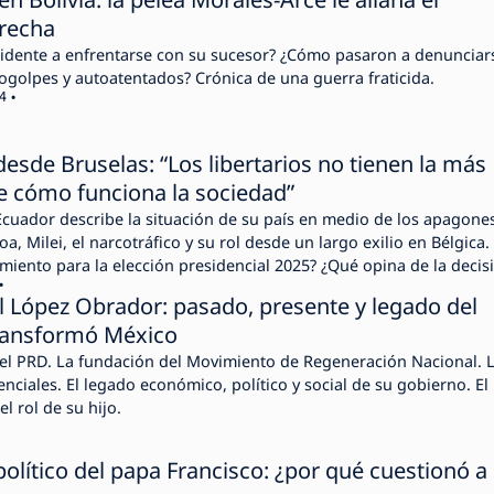
erecha
sidente a enfrentarse con su sucesor? ¿Cómo pasaron a denunciar
golpes y autoatentados? Crónica de una guerra fraticida.
4
desde Bruselas: “Los libertarios no tienen la más
e cómo funciona la sociedad”
Ecuador describe la situación de su país en medio de los apagone
a, Milei, el narcotráfico y su rol desde un largo exilio en Bélgica.
iento para la elección presidencial 2025? ¿Qué opina de la decis
e Estado de negarle la entrada a EE.UU?
 López Obrador: pasado, presente y legado del
ransformó México
y el PRD. La fundación del Movimiento de Regeneración Nacional. 
enciales. El legado económico, político y social de su gobierno. El
l rol de su hijo.
político del papa Francisco: ¿por qué cuestionó a