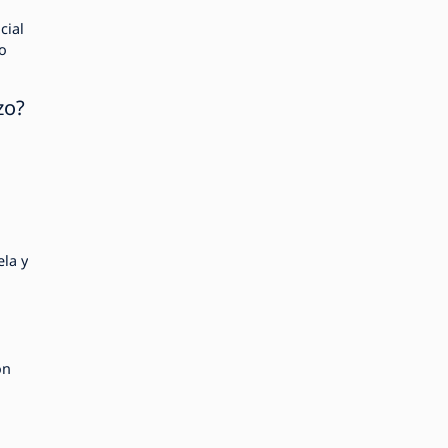
cial
no
zo?
la y
on