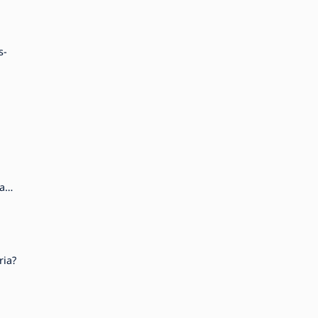
s-
a
ria?