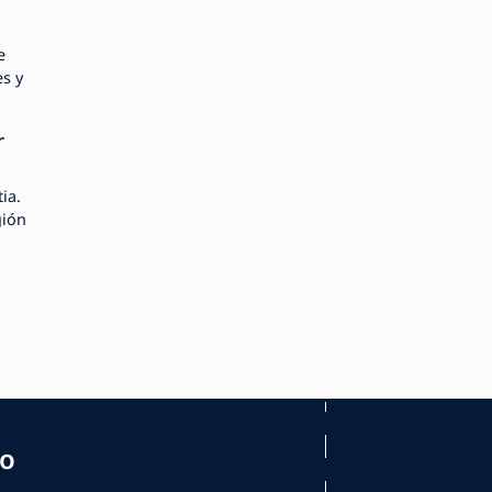
e
es y
r
ia.
gión
mo