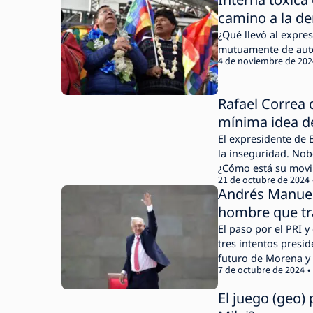
camino a la d
¿Qué llevó al expre
mutuamente de auto
4 de noviembre de 202
Rafael Correa 
mínima idea d
El expresidente de 
la inseguridad. Nobo
¿Cómo está su movim
21 de octubre de 2024
del Departamento d
Andrés Manuel
hombre que t
El paso por el PRI 
tres intentos presid
futuro de Morena y e
7 de octubre de 2024
El juego (geo) 