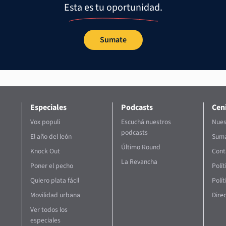
Esta es tu oportunidad.
Sumate
Especiales
Podcasts
Ceni
Vox populi
Escuchá nuestros
Nues
podcasts
El año del león
Suma
Último Round
Knock Out
Cont
La Revancha
Poner el pecho
Polí
Quiero plata fácil
Polít
Movilidad urbana
Direc
Ver todos los
especiales