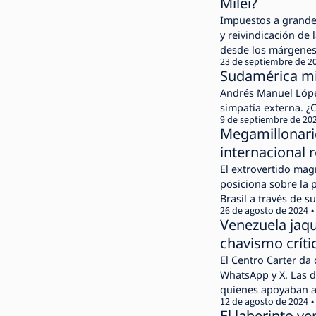
Milei?
Impuestos a grandes 
y reivindicación de 
desde los márgenes
23 de septiembre de 2
Sudamérica mir
Andrés Manuel López
simpatía externa. ¿
9 de septiembre de 20
Megamillonario
internacional 
El extrovertido mag
posiciona sobre la 
Brasil a través de s
26 de agosto de 2024
Venezuela jaqu
chavismo críti
El Centro Carter d
WhatsApp y X. Las d
quienes apoyaban a 
12 de agosto de 2024
El laberinto ve