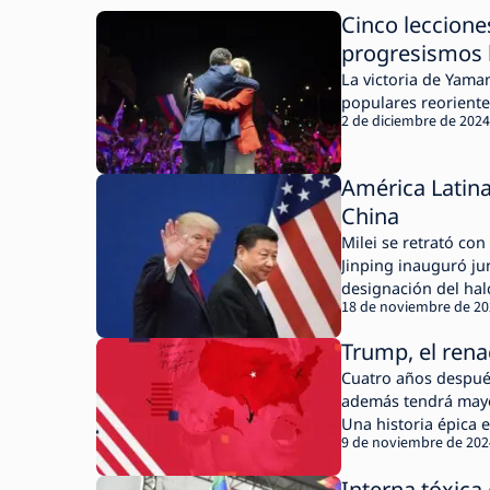
Cinco leccione
progresismos 
La victoria de Yama
populares reorienten
2 de diciembre de 2024
América Latina,
China
Milei se retrató co
Jinping inauguró ju
designación del hal
18 de noviembre de 2
3.0?
Trump, el rena
Cuatro años después
además tendrá mayo
Una historia épica 
9 de noviembre de 202
Interna tóxica 