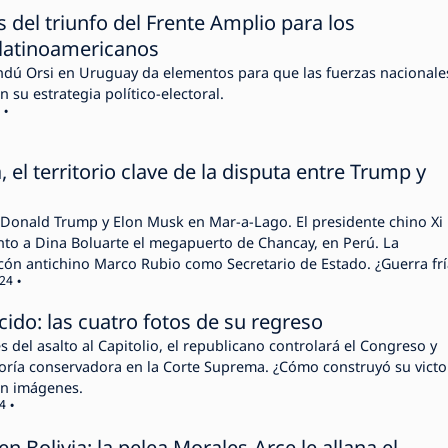
s del triunfo del Frente Amplio para los
latinoamericanos
ndú Orsi en Uruguay da elementos para que las fuerzas nacionale
 su estrategia político-electoral.
 el territorio clave de la disputa entre Trump y
n Donald Trump y Elon Musk en Mar-a-Lago. El presidente chino Xi
nto a Dina Boluarte el megapuerto de Chancay, en Perú. La
cón antichino Marco Rubio como Secretario de Estado. ¿Guerra frí
024
cido: las cuatro fotos de su regreso
 del asalto al Capitolio, el republicano controlará el Congreso y
ría conservadora en la Corte Suprema. ¿Cómo construyó su victo
en imágenes.
4
en Bolivia: la pelea Morales-Arce le allana el