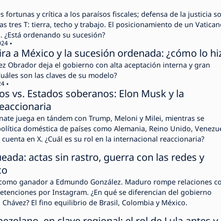
fortunas y crítica a los paraísos fiscales; defensa de la justicia so
las tres T: tierra, techo y trabajo. El posicionamiento de un Vatica
. ¿Está ordenando su sucesión?
024
a a México y la sucesión ordenada: ¿cómo lo hi
 Obrador deja el gobierno con alta aceptación interna y gran
Cuáles son las claves de su modelo?
24
s vs. Estados soberanos: Elon Musk y la
reaccionaria
nate juega en tándem con Trump, Meloni y Milei, mientras se
política doméstica de países como Alemania, Reino Unido, Venezue
u cuenta en X. ¿Cuál es su rol en la internacional reaccionaria?
eada: actas sin rastro, guerra con las redes y
co
a como ganador a Edmundo González. Maduro rompe relaciones c
etenciones por Instagram. ¿En qué se diferencian del gobierno
Chávez? El fino equilibrio de Brasil, Colombia y México.
nezolano, en clave regional: el rol de Lula antes y