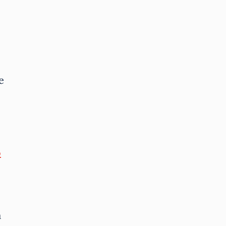
e
o
a