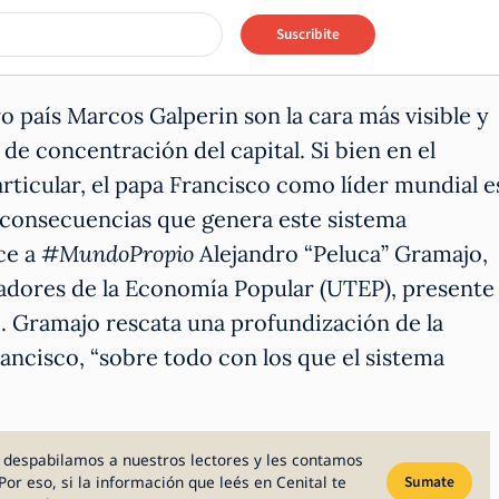
Suscribite
 país Marcos Galperin son la cara más visible y
e concentración del capital. Si bien en el
ticular, el papa Francisco como líder mundial e
as consecuencias que genera este sistema
ice a
#MundoPropio
Alejandro “Peluca” Gramajo,
jadores de la Economía Popular (UTEP), presente
o. Gramajo rescata una profundización de la
rancisco, “sobre todo con los que el sistema
 despabilamos a nuestros lectores y les contamos
Por eso, si la información que leés en Cenital te
Sumate