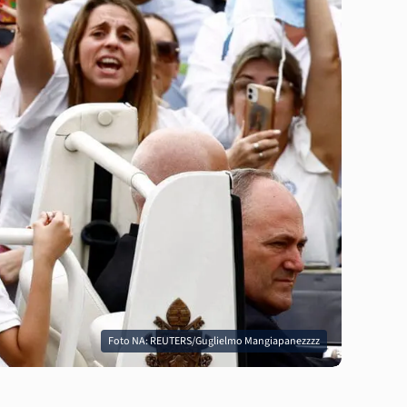
Foto NA: REUTERS/Guglielmo Mangiapanezzzz