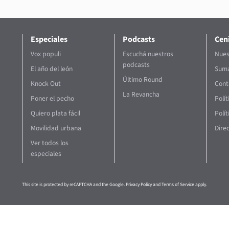
Especiales
Podcasts
Ceni
Vox populi
Escuchá nuestros
Nues
podcasts
El año del león
Suma
Último Round
Knock Out
Cont
La Revancha
Poner el pecho
Polí
Quiero plata fácil
Polít
Movilidad urbana
Direc
Ver todos los
especiales
This site is protected by reCAPTCHA and the Google.
Privacy Policy
and
Terms of Service
apply.