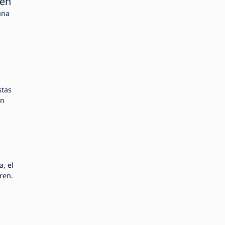
den
una
stas
en
a, el
ren.