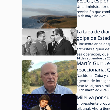
EE.UU., espion
Un administrador d
revelación que cambi
20 de mayo de 2025
La tapa de diar
golpe de Estad
Cincuenta años desp
activistas siguen d
esa operación, que 
14 de septiembre de 2
Martín Gurri, e
reaccionaria. Q
Nacido en Cuba y cr
agencia de Inteligen
caso Milei, sus sim
31 de marzo de 2024
Milei va por s
El presidente propu
tribunal. Ahora tien