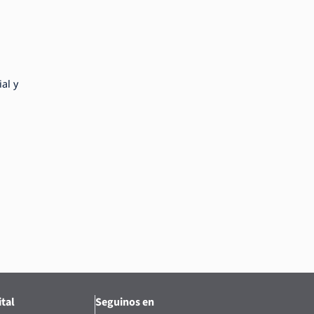
al y
tal
Seguinos en