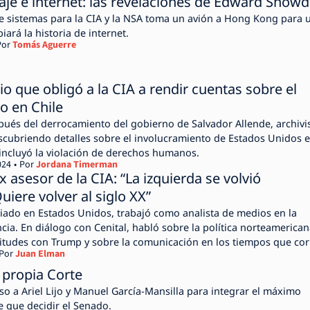
aje e internet: las revelaciones de Edward Snow
e sistemas para la CIA y la NSA toma un avión a Hong Kong para 
ará la historia de internet.
Por
Tomás Aguerre
io que obligó a la CIA a rendir cuentas sobre el
o en Chile
ués del derrocamiento del gobierno de Salvador Allende, archivi
escubriendo detalles sobre el involucramiento de Estados Unidos 
incluyó la violación de derechos humanos.
024
Por
Jordana Timerman
x asesor de la CIA: “La izquierda se volvió
uiere volver al siglo XX”
iado en Estados Unidos, trabajó como analista de medios en la
cia. En diálogo con Cenital, habló sobre la política norteamerican
ilitudes con Trump y sobre la comunicación en los tiempos que cor
Por
Juan Elman
u propia Corte
so a Ariel Lijo y Manuel García-Mansilla para integrar el máximo
e que decidir el Senado.