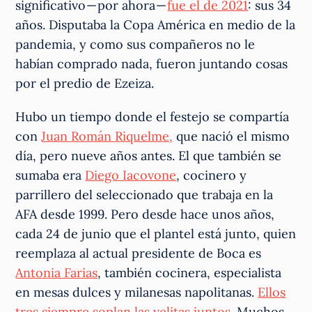
significativo — por ahora —
fue el de 2021
: sus 34
años. Disputaba la Copa América en medio de la
pandemia, y como sus compañeros no le
habían comprado nada, fueron juntando cosas
por el predio de Ezeiza.
Hubo un tiempo donde el festejo se compartía
con
Juan Román Riquelme,
que nació el mismo
día, pero nueve años antes. El que también se
sumaba era
Diego Iacovone
, cocinero y
parrillero del seleccionado que trabaja en la
AFA desde 1999. Pero desde hace unos años,
cada 24 de junio que el plantel está junto, quien
reemplaza al actual presidente de Boca es
Antonia Farias
, también cocinera, especialista
en mesas dulces y milanesas napolitanas.
Ellos
tres siempre soplan las velitas juntos.
Muchos