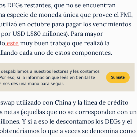
 los DEGs restantes, que no se encuentran
na especie de moneda única que provee el FMI,
utilizó en octubre para pagar los vencimientos
 por USD 1.880 millones). Para mayor
do
este
muy buen trabajo que realizó la
tallando cada uno de estos componentes.
 despabilamos a nuestros lectores y les contamos
Por eso, si la información que leés en Cenital te
Sumate
e nos des una mano para seguir.
swap utilizado con China y la línea de crédito
as netas (aquellas que no se corresponden con un
llones. Y si a eso le descontamos los DEGs y el
s, obtendríamos lo que a veces se denomina como