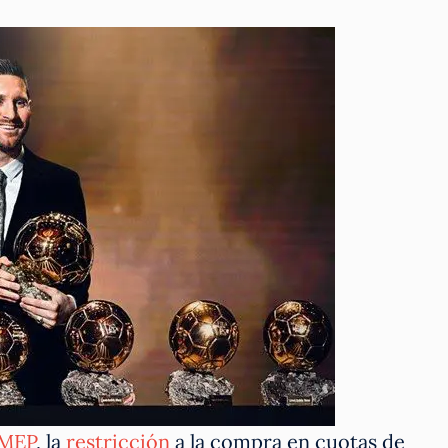
MEP
, la
restricción
a la compra en cuotas de