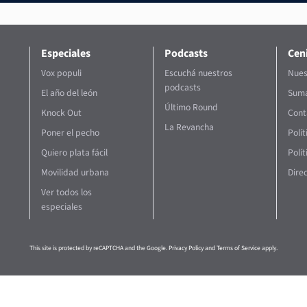
Especiales
Podcasts
Ceni
Vox populi
Escuchá nuestros
Nues
podcasts
El año del león
Suma
Último Round
Knock Out
Cont
La Revancha
Poner el pecho
Polí
Quiero plata fácil
Polít
Movilidad urbana
Direc
Ver todos los
especiales
This site is protected by reCAPTCHA and the Google.
Privacy Policy
and
Terms of Service
apply.