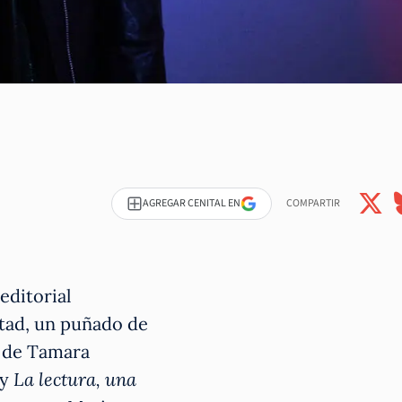
AGREGAR CENITAL EN
COMPARTIR
 editorial
rtad, un puñado de
de Tamara
 y
La lectura, una