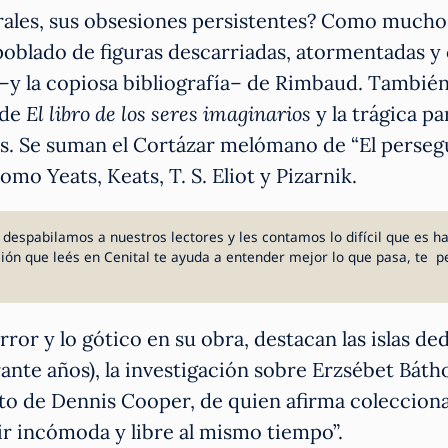
rales, sus obsesiones persistentes? Como muchos
oblado de figuras descarriadas, atormentadas y
–y la copiosa bibliografía– de Rimbaud. Tambié
 de
El libro de los seres imaginarios
y la trágica pa
. Se suman el Cortázar melómano de “El persegu
mo Yeats, Keats, T. S. Eliot y Pizarnik.
despabilamos a nuestros lectores y les contamos lo difícil que es h
ción que leés en Cenital te ayuda a entender mejor lo que pasa, te 
ror y lo gótico en su obra, destacan las islas d
urante años), la investigación sobre Erzsébet Báth
to de Dennis Cooper, de quien afirma coleccionar
ir incómoda y libre al mismo tiempo”.