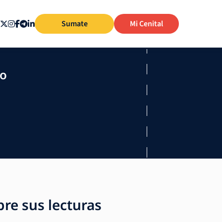
Sumate
Mi Cenital
mo
re sus lecturas