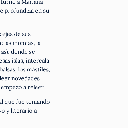
 turno a Mariana
ue profundiza en su
 ejes de sus
e las momias, la
tras), donde se
sas islas, intercala
lsas, los mástiles,
o leer novedades
o empezó a releer.
ual que fue tomando
 y literario a