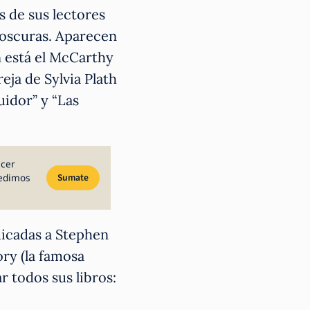
 de sus lectores
 oscuras. Aparecen
n está el McCarthy
reja de Sylvia Plath
idor” y “Las
acer
pedimos
Sumate
edicadas a Stephen
ory (la famosa
 todos sus libros: