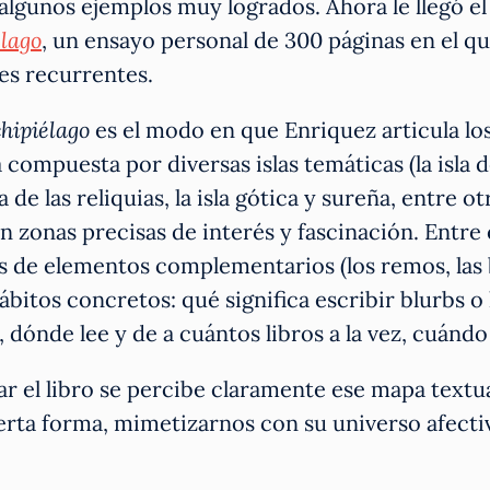
algunos ejemplos muy logrados. Ahora le llegó el
élago
, un ensayo personal de 300 páginas en el q
es recurrentes.
hipiélago
es el modo en que Enriquez articula los
compuesta por diversas islas temáticas (la isla d
sla de las reliquias, la isla gótica y sureña, entre o
n zonas precisas de interés y fascinación. Entre e
 de elementos complementarios (los remos, las ba
 hábitos concretos: qué significa escribir blurbs 
, dónde lee y de a cuántos libros a la vez, cuánd
r el libro se percibe claramente ese mapa text
erta forma, mimetizarnos con su universo afectivo