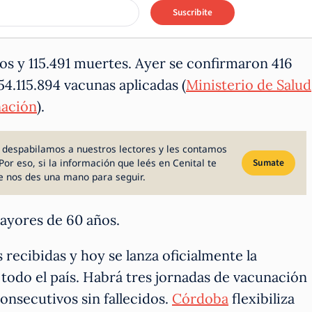
Suscribite
os y 115.491 muertes. Ayer se confirmaron 416
54.115.894 vacunas aplicadas (
Ministerio de Salud
nación
).
 despabilamos a nuestros lectores y les contamos
Por eso, si la información que leés en Cenital te
Sumate
e nos des una mano para seguir.
ayores de 60 años.
s recibidas y hoy se lanza oficialmente la
 todo el país. Habrá tres jornadas de vacunación
onsecutivos sin fallecidos.
Córdoba
flexibiliza