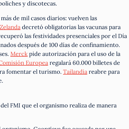
boliches y discotecas.
más de mil casos diarios: vuelven las
Zelanda
decretó obligatorias las vacunas para
ecuperó las festividades presenciales por el Día
unados después de 100 días de confinamiento.
íses.
Merck
pide autorización para el uso de la
Comisión Europea
regalará 60.000 billetes de
ara fomentar el turismo.
Tailandia
reabre para
e.
del FMI que el organismo realiza de manera
 organismo. Georgieva fue acusada por una