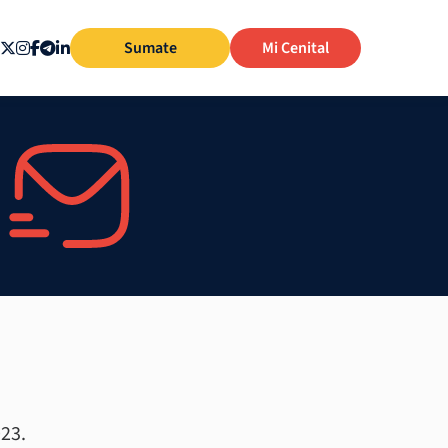
Sumate
Mi Cenital
023.