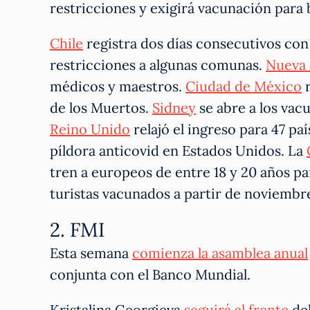
restricciones y exigirá vacunación para 
Chile
registra dos días consecutivos con 
restricciones a algunas comunas.
Nueva 
médicos y maestros.
Ciudad de México
r
de los Muertos.
Sidney
se abre a los vac
Reino Unido
relajó el ingreso para 47 pa
píldora anticovid en Estados Unidos. La
tren a europeos de entre 18 y 20 años p
turistas vacunados a partir de noviembr
2. FMI
Esta semana
comienza la asamblea anual
conjunta con el Banco Mundial.
Kristalina Georgieva
seguirá al frente
del