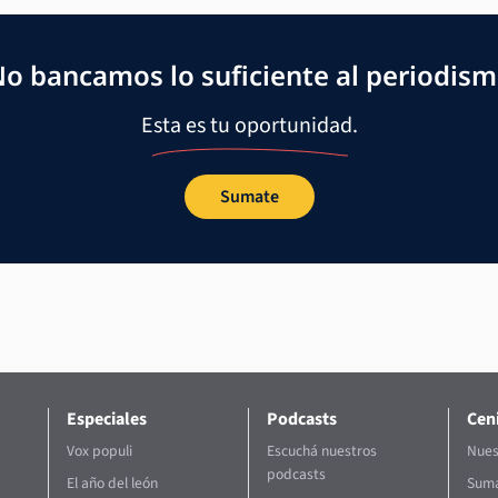
o bancamos lo suficiente al periodis
Esta es tu oportunidad.
Sumate
Especiales
Podcasts
Ceni
Vox populi
Escuchá nuestros
Nues
podcasts
El año del león
Suma