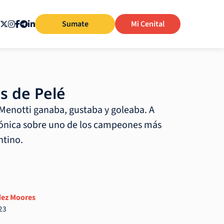
Sumate
Mi Cenital
s de Pelé
Menotti ganaba, gustaba y goleaba. A
rónica sobre uno de los campeones más
ntino.
dez Moores
23