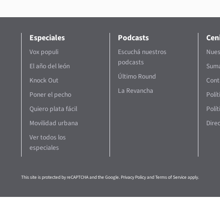
Especiales
Podcasts
Ceni
Vox populi
Escuchá nuestros
Nues
podcasts
El año del león
Suma
Último Round
Knock Out
Cont
La Revancha
Poner el pecho
Polí
Quiero plata fácil
Polít
Movilidad urbana
Direc
Ver todos los
especiales
This site is protected by reCAPTCHA and the Google.
Privacy Policy
and
Terms of Service
apply.