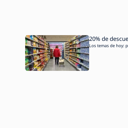
20% de descue
Los temas de hoy: p