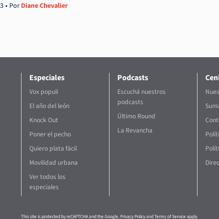
23
Por
Diane Chevalier
Especiales
Podcasts
Ceni
Vox populi
Escuchá nuestros
Nues
podcasts
El año del león
Suma
Último Round
Knock Out
Cont
La Revancha
Poner el pecho
Polí
Quiero plata fácil
Polít
Movilidad urbana
Direc
Ver todos los
especiales
This site is protected by reCAPTCHA and the Google.
Privacy Policy
and
Terms of Service
apply.