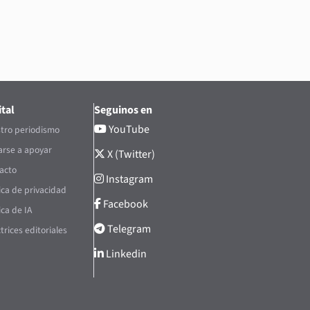
tal
Seguinos en
YouTube
tro periodismo
rse a apoyar
X (Twitter)
acto
Instagram
tica de privacidad
Facebook
ica de IA
Telegram
trices editoriales
Linkedin