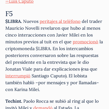
—Luis Caputo
F5
$LIBRA.
Nuevos
peritajes al teléfono
del trader
Mauricio Novelli revelaron que hubo al menos
cinco interacciones con Javier Milei en los
minutos previos al tuit en el que
promocionó
la
criptomoneda $LIBRA. En los intercambios
posteriores conversaron sobre las respuestas
del presidente en la entrevista que le dio
Jonatan Viale para dar explicaciones (esa que
interrumpió
Santiago Caputo). El lobista
también habló –por mensajes y por llamadas–
con Karina Milei.
Techint.
Paolo Rocca se subió al ring al que lo
invitó Milei y
demandó
al Estado. La