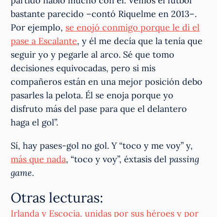
partido hablo mucho con él. Vemos el fútbol
bastante parecido –contó Riquelme en 2013–.
Por ejemplo,
se enojó conmigo porque le di el
pase a Escalante
, y él me decía que la tenía que
seguir yo y pegarle al arco. Sé que tomo
decisiones equivocadas, pero si mis
compañeros están en una mejor posición debo
pasarles la pelota. Él se enoja porque yo
disfruto más del pase para que el delantero
haga el gol”.
Sí, hay pases-gol no gol. Y “toco y me voy” y,
más que nada
, “toco y voy”, éxtasis del
passing
game
.
Otras lecturas:
Irlanda y Escocia, unidas por sus héroes y por