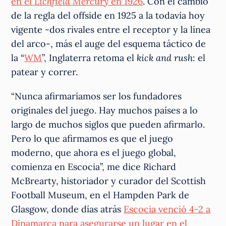
en el
Lichfield Mercury
en 1926
. Con el cambio
de la regla del offside en 1925 a la todavía hoy
vigente -dos rivales entre el receptor y la línea
del arco-, más el auge del esquema táctico de
la “
WM
”, Inglaterra retoma el
kick and rush
: el
patear y correr.
“Nunca afirmaríamos ser los fundadores
originales del juego. Hay muchos países a lo
largo de muchos siglos que pueden afirmarlo.
Pero lo que afirmamos es que el juego
moderno, que ahora es el juego global,
comienza en Escocia”, me dice Richard
McBrearty, historiador y curador del Scottish
Football Museum, en el Hampden Park de
Glasgow, donde días atrás
Escocia venció 4-2 a
Dinamarca para asegurarse un lugar en el