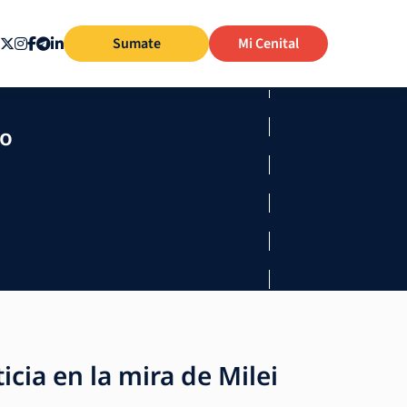
Sumate
Mi Cenital
mo
icia en la mira de Milei