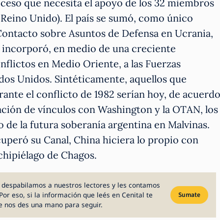
roceso que necesita el apoyo de los 32 miembros
l Reino Unido). El país se sumó, como único
ontacto sobre Asuntos de Defensa en Ucrania,
 incorporó, en medio de una creciente
nflictos en Medio Oriente, a las Fuerzas
os Unidos. Sintéticamente, aquellos que
nte el conflicto de 1982 serían hoy, de acuerd
ación de vínculos con Washington y la OTAN, los
o de la futura soberanía argentina en Malvinas.
uperó su Canal, China hiciera lo propio con
chipiélago de Chagos.
 despabilamos a nuestros lectores y les contamos
Por eso, si la información que leés en Cenital te
Sumate
e nos des una mano para seguir.