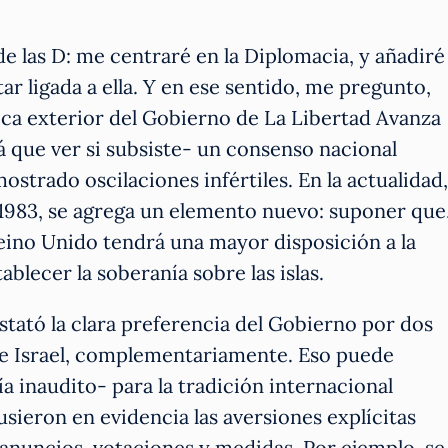
e las D: me centraré en la Diplomacia, y añadiré
ar ligada a ella. Y en ese sentido, me pregunto,
ítica exterior del Gobierno de La Libertad Avanza
á que ver si subsiste- un consenso nacional
mostrado oscilaciones infértiles. En la actualidad,
 1983, se agrega un elemento nuevo: suponer que
Reino Unido tendrá una mayor disposición a la
ablecer la soberanía sobre las islas.
stató la clara preferencia del Gobierno por dos
, e Israel, complementariamente. Eso puede
ía inaudito- para la tradición internacional
sieron en evidencia las aversiones explícitas
n anuncios, votaciones y medidas. Por ejemplo, se