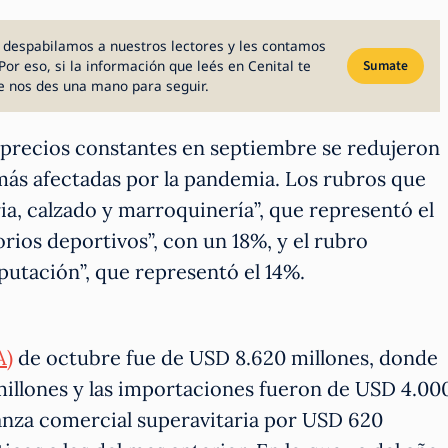
 despabilamos a nuestros lectores y les contamos
Por eso, si la información que leés en Cenital te
Sumate
e nos des una mano para seguir.
 a precios constantes en septiembre se redujeron
 más afectadas por la pandemia. Los rubros que
ia, calzado y marroquinería”, que representó el
orios deportivos”, con un 18%, y el rubro
utación”, que representó el 14%.
A)
de octubre fue de USD 8.620 millones, donde
illones y las importaciones fueron de USD 4.00
anza comercial superavitaria por USD 620