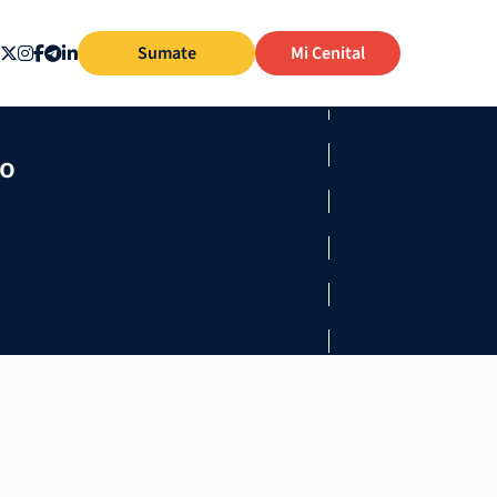
Sumate
Mi Cenital
mo