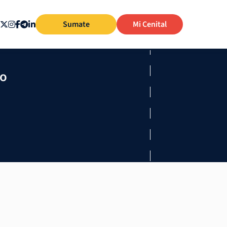
Sumate
Mi Cenital
mo