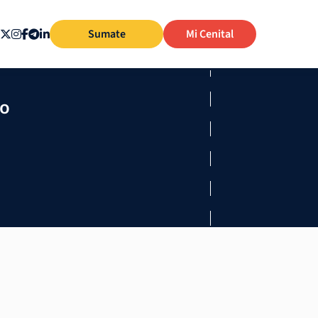
Sumate
Mi Cenital
mo