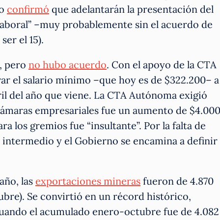
do
confirmó
que adelantarán la presentación del
laboral” –muy probablemente sin el acuerdo de
ser el 15).
o, pero
no hubo acuerdo
. Con el apoyo de la CTA
var el salario mínimo –que hoy es de $322.200– a
ril del año que viene. La CTA Autónoma exigió
s cámaras empresariales fue un aumento de $4.000
ra los gremios fue “insultante”. Por la falta de
 intermedio y el Gobierno se encamina a definir
año, las
exportaciones mineras
fueron de 4.870
ubre). Se convirtió en un récord histórico,
 cuando el acumulado enero-octubre fue de 4.082