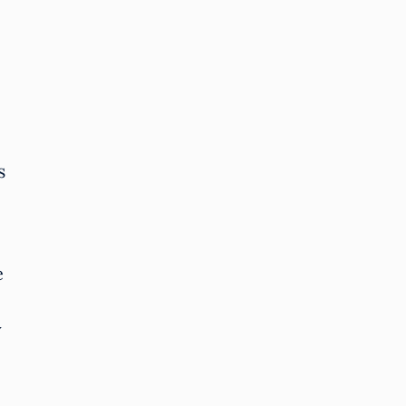
s
e
y