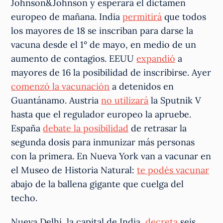
Johnson&Johnson y esperará el dictamen
europeo de mañana. India
permitirá
que todos
los mayores de 18 se inscriban para darse la
vacuna desde el 1° de mayo, en medio de un
aumento de contagios. EEUU
expandió
a
mayores de 16 la posibilidad de inscribirse. Ayer
comenzó la vacunación
a detenidos en
Guantánamo. Austria
no utilizará
la Sputnik V
hasta que el regulador europeo la apruebe.
España
debate la posibilidad
de retrasar la
segunda dosis para inmunizar más personas
con la primera. En Nueva York van a vacunar en
el Museo de Historia Natural:
te podés vacunar
abajo de la ballena gigante que cuelga del
techo.
Nueva Delhi, la capital de India,
decreta
seis