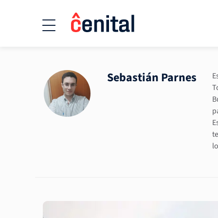
Sebastián Parnes
E
T
B
p
E
t
lo