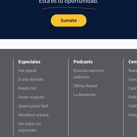
Esta es tu oportunidad.
Sumate
Especiales
Podcasts
Ceni
Vox populi
Escuchá nuestros
Nues
podcasts
El año del león
Suma
Último Round
Knock Out
Cont
La Revancha
Poner el pecho
Polí
Quiero plata fácil
Polít
Movilidad urbana
Direc
Ver todos los
especiales