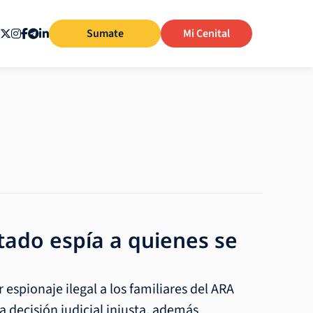
Sumate
Mi Cenital
tado espía a quienes se
r espionaje ilegal a los familiares del ARA
a decisión judicial injusta, además