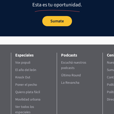
Esta es tu oportunidad.
Sumate
Especiales
Podcasts
Ceni
Vox populi
Escuchá nuestros
Nues
podcasts
El año del león
Suma
Último Round
Knock Out
Cont
La Revancha
Poner el pecho
Polí
Quiero plata fácil
Polít
Movilidad urbana
Direc
Ver todos los
especiales