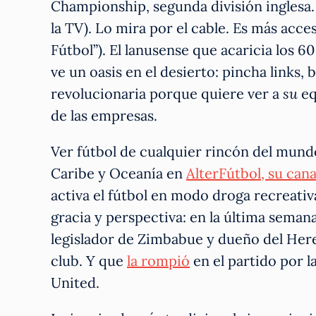
Championship, segunda división inglesa. E
la TV). Lo mira por el cable. Es más acce
Fútbol”). El lanusense que acaricia los 6
ve un oasis en el desierto: pincha links,
revolucionaria porque quiere ver a
su
eq
de las empresas.
Ver fútbol de cualquier rincón del mund
Caribe y Oceanía en
AlterFútbol, su can
activa el fútbol en modo droga recreativ
gracia y perspectiva: en la última seman
legislador de Zimbabue y dueño del Herent
club. Y que
la rompió
en el partido por l
United.