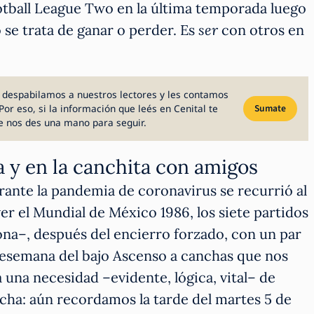
ootball League Two en la última temporada luego
 se trata de ganar o perder. Es
ser
con otros en
 despabilamos a nuestros lectores y les contamos
Por eso, si la información que leés en Cenital te
Sumate
e nos des una mano para seguir.
a y en la canchita con amigos
urante la pandemia de coronavirus se recurrió al
ver el Mundial de México 1986, los siete partidos
ona–, después del encierro forzado, con un par
resemana del bajo Ascenso a canchas que nos
una necesidad –evidente, lógica, vital– de
cha: aún recordamos la tarde del martes 5 de