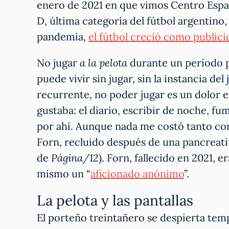
enero de 2021 en que vimos Centro Españ
D, última categoría del fútbol argentino,
pandemia,
el fútbol creció como publicid
No jugar
a la pelota
durante un período p
puede vivir sin jugar, sin la instancia de
recurrente, no poder jugar es un dolor 
gustaba: el diario, escribir de noche, fu
por ahí. Aunque nada me costó tanto como
Forn, recluido después de una pancreatit
de
Página/12
). Forn, fallecido en 2021, 
mismo un “
aficionado anónimo
”.
La pelota y las pantallas
El porteño treintañero se despierta tem