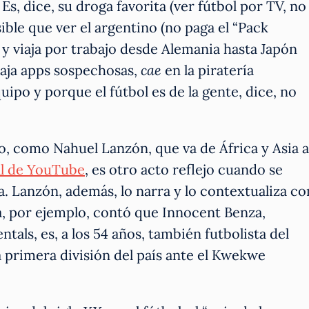
s, dice, su droga favorita (ver fútbol por TV, no
sible que ver el argentino (no paga el “Pack
0 y viaja por trabajo desde Alemania hasta Japón
 baja apps sospechosas,
cae
en la piratería
uipo y porque el fútbol es de la gente, dice, no
o, como Nahuel Lanzón, que va de África y Asia a
al de YouTube
, es otro acto reflejo cuando se
a. Lanzón, además, lo narra y lo contextualiza co
a, por ejemplo, contó que Innocent Benza,
als, es, a los 54 años, también futbolista del
a primera división del país ante el Kwekwe