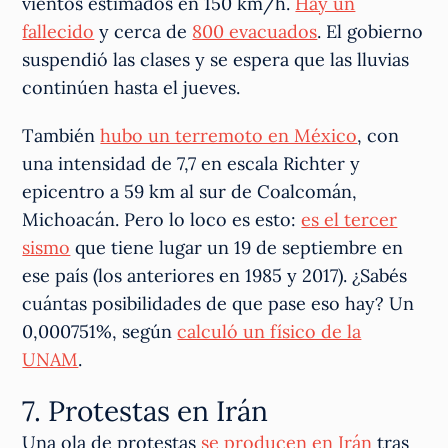
vientos estimados en 150 km/h.
Hay un
fallecido
y cerca de
800 evacuados
. El gobierno
suspendió las clases y se espera que las lluvias
continúen hasta el jueves.
También
hubo un terremoto en México
, con
una intensidad de 7,7 en escala Richter y
epicentro a 59 km al sur de Coalcomán,
Michoacán. Pero lo loco es esto:
es el tercer
sismo
que tiene lugar un 19 de septiembre en
ese país (los anteriores en 1985 y 2017). ¿Sabés
cuántas posibilidades de que pase eso hay? Un
0,000751%, según
calculó un físico de la
UNAM
.
7. Protestas en Irán
Una ola de protestas
se producen en Irán
tras