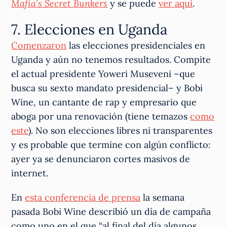
Mafia’s Secret Bunkers
y se puede
ver aquí
.
7. Elecciones en Uganda
Comenzaron
las elecciones presidenciales en
Uganda y aún no tenemos resultados. Compite
el actual presidente Yoweri Museveni –que
busca su sexto mandato presidencial– y Bobi
Wine, un cantante de rap y empresario que
aboga por una renovación (tiene temazos
como
este
). No son elecciones libres ni transparentes
y es probable que termine con algún conflicto:
ayer ya se denunciaron cortes masivos de
internet.
En
esta conferencia de prensa
la semana
pasada Bobi Wine describió un día de campaña
como uno en el que “al final del día algunos