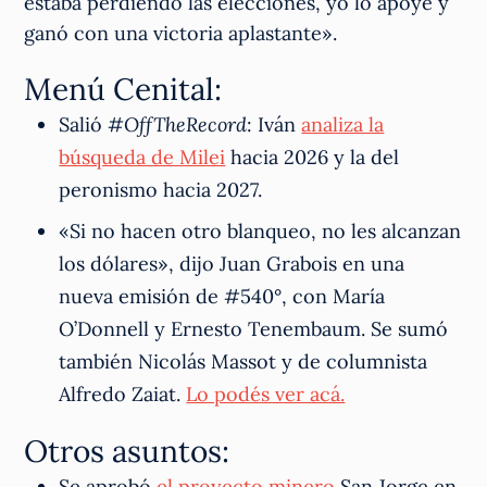
estaba perdiendo las elecciones, yo lo apoyé y
ganó con una victoria aplastante».
Menú Cenital:
Salió #
OffTheRecord
: Iván
analiza la
búsqueda de Milei
hacia 2026 y la del
peronismo hacia 2027.
«Si no hacen otro blanqueo, no les alcanzan
los dólares», dijo Juan Grabois en una
nueva emisión de #540°, con María
O’Donnell y Ernesto Tenembaum. Se sumó
también Nicolás Massot y de columnista
Alfredo Zaiat.
Lo podés ver acá.
Otros asuntos:
Se aprobó
el proyecto minero
San Jorge en