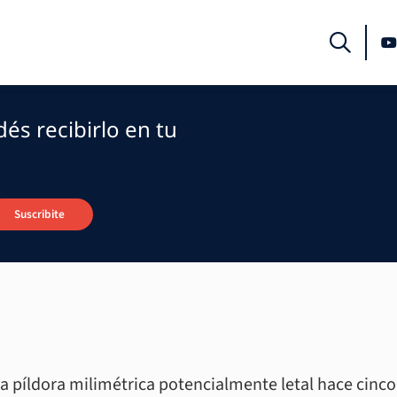
és recibirlo en tu
Suscribite
na píldora milimétrica potencialmente letal hace cinc