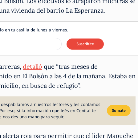
l Bolsón. Los efectivos lo atraparon mientras se
na vivienda del barrio La Esperanza.
lo en tu casilla de lunes a viernes.
Suscribite
arreras,
detalló
que “tras meses de
ido en El Bolsón a las 4 de la mañana. Estaba en
icilio, en busca de refugio”.
 despabilamos a nuestros lectores y les contamos
Por eso, si la información que leés en Cenital te
Sumate
e nos des una mano para seguir.
 alerta roja para permitir que el líder Mapuche