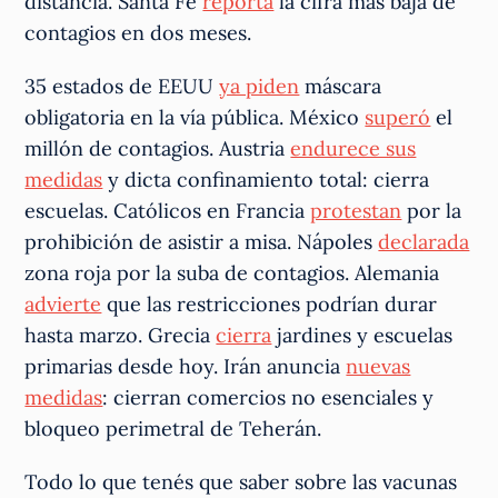
distancia. Santa Fe
reporta
la cifra más baja de
contagios en dos meses.
35 estados de EEUU
ya piden
máscara
obligatoria en la vía pública. México
superó
el
millón de contagios. Austria
endurece sus
medidas
y dicta confinamiento total: cierra
escuelas. Católicos en Francia
protestan
por la
prohibición de asistir a misa. Nápoles
declarada
zona roja por la suba de contagios. Alemania
advierte
que las restricciones podrían durar
hasta marzo. Grecia
cierra
jardines y escuelas
primarias desde hoy. Irán anuncia
nuevas
medidas
: cierran comercios no esenciales y
bloqueo perimetral de Teherán.
Todo lo que tenés que saber sobre las vacunas