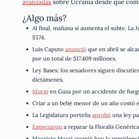
avanzadas
sobre Ucrania desde que come
¿Algo más?
Al final, mañana sí aumenta el subte. La J
$574.
Luis Caputo
anunció
que en abril se alc
por un total de $17.409 millones.
Ley Bases: los senadores siguen discuti
dictámenes.
Murió
en Gaza por un accidente de fuego
Criar a un bebé menor de un año costó e
La Legislatura porteña
aprobó
una ley pa
Empezaron
a reparar la Floralis Genéric
Mauricio Macri asumió hoy la presidenc