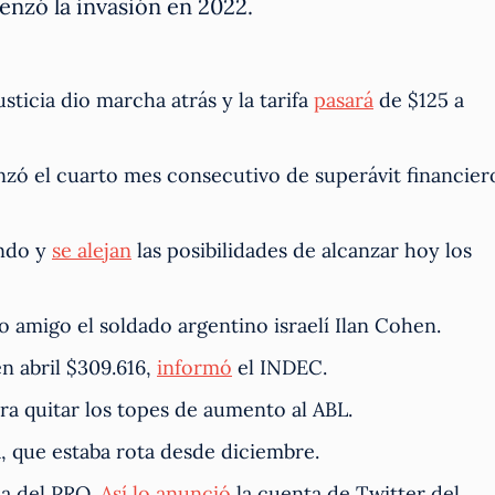
nzó la invasión en 2022.
usticia dio marcha atrás y la tarifa
pasará
de $125 a
anzó el cuarto mes consecutivo de superávit financier
endo y
se alejan
las posibilidades de alcanzar hoy los
 amigo el soldado argentino israelí Ilan Cohen.
n abril $309.616,
informó
el INDEC.
ra quitar los topes de aumento al ABL.
a, que estaba rota desde diciembre.
ia del PRO.
Así lo anunció
la cuenta de Twitter del