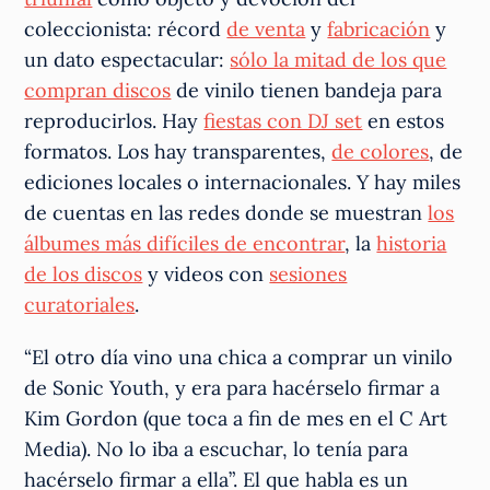
coleccionista: récord
de venta
y
fabricación
y
un dato espectacular:
sólo la mitad de los que
compran discos
de vinilo tienen bandeja para
reproducirlos. Hay
fiestas con DJ set
en estos
formatos. Los hay transparentes,
de colores
, de
ediciones locales o internacionales. Y hay miles
de cuentas en las redes donde se muestran
los
álbumes más difíciles de encontrar
, la
historia
de los discos
y videos con
sesiones
curatoriales
.
“El otro día vino una chica a comprar un vinilo
de Sonic Youth, y era para hacérselo firmar a
Kim Gordon (que toca a fin de mes en el C Art
Media). No lo iba a escuchar, lo tenía para
hacérselo firmar a ella”. El que habla es un