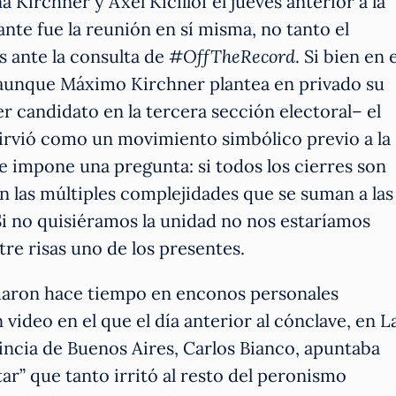
 Kirchner y Axel Kicillof el jueves anterior a la
nte fue la reunión en sí misma, no tanto el
s ante la consulta de
#OffTheRecord
. Si bien en e
aunque Máximo Kirchner plantea en privado su
r candidato en la tercera sección electoral– el
s sirvió como un movimiento simbólico previo a la
 se impone una pregunta: si todos los cierres son
on las múltiples complejidades que se suman a las
Si no quisiéramos la unidad no nos estaríamos
tre risas uno de los presentes.
rmaron hace tiempo en enconos personales
video en el que el día anterior al cónclave, en L
vincia de Buenos Aires, Carlos Bianco, apuntaba
ar” que tanto irritó al resto del peronismo