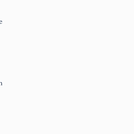
e
o
n