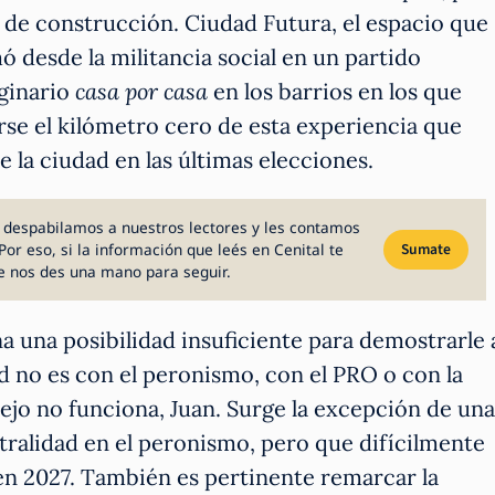
o de construcción. Ciudad Futura, el espacio que
 desde la militancia social en un partido
iginario
casa por casa
en los barrios en los que
uarse el kilómetro cero de esta experiencia que
 la ciudad en las últimas elecciones.
 despabilamos a nuestros lectores y les contamos
Por eso, si la información que leés en Cenital te
Sumate
e nos des una mano para seguir.
ina una posibilidad insuficiente para demostrarle 
ad no es con el peronismo, con el PRO o con la
iejo no funciona, Juan. Surge la excepción de una
tralidad en el peronismo, pero que difícilmente
en 2027. También es pertinente remarcar la