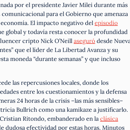
nada por el presidente Javier Milei durante más
sis comunicacional para el Gobierno que amenaza
a economía. El impacto negativo del
episodio
e global y todavía resta conocer la profundidad
fluencer cripto Nick O’Neill
aseguró
desde Nuev
tes” que el líder de La Libertad Avanza y su
 esta moneda “durante semanas” y que incluso
cede las repercusiones locales, donde los
vedades entre los cuestionamientos y la defensa
imeras 24 horas de la crisis –las más sensibles–
atricia Bullrich como una kamikaze a justificarlo.
n Cristian Ritondo, embanderado en la
clásica
de dudosa efectividad por estas horas. Minutos