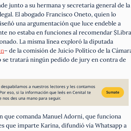
de junto a su hermana y secretaria general de la
 legal. El abogado Francisco Oneto, quien lo
diseñó una argumentación que luce endeble a
dente no estaba en funciones al recomendar $Libr
cionado. La misma línea exploró la diputada
ón
– de la comisión de Juicio Político de la Cámar
o se tratará ningún pedido de jury en contra de
 despabilamos a nuestros lectores y les contamos
Por eso, si la información que leés en Cenital te
Sumate
e nos des una mano para seguir.
n que comanda Manuel Adorni, que funciona
nes que imparte Karina, difundió vía Whatsapp a