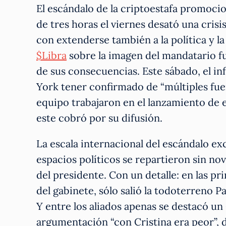
El escándalo de la criptoestafa promocio
de tres horas el viernes desató una cri
con extenderse también a la política y l
$Libra
sobre la imagen del mandatario fu
de sus consecuencias. Este sábado, el in
York tener confirmado de “múltiples fuen
equipo trabajaron en el lanzamiento de
este cobró por su difusión.
La escala internacional del escándalo ex
espacios políticos se repartieron sin no
del presidente. Con un detalle: en las pr
del gabinete, sólo salió la todoterreno P
Y entre los aliados apenas se destacó u
argumentación “con Cristina era peor”, 