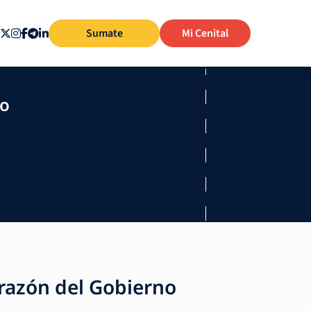
Sumate
Mi Cenital
mo
razón del Gobierno