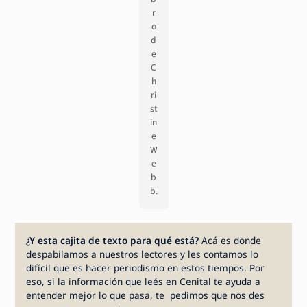
r
o
d
e
C
h
ri
st
in
e
W
e
b
b.
¿Y esta cajita de texto para qué está?
Acá es donde
despabilamos a nuestros lectores y les contamos lo
difícil que es hacer periodismo en estos tiempos. Por
eso, si la información que leés en Cenital te ayuda a
entender mejor lo que pasa, te pedimos que nos des