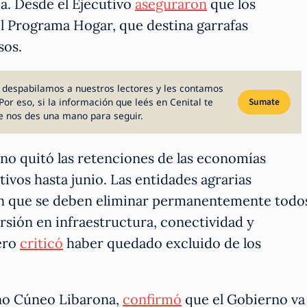
ía. Desde el Ejecutivo
aseguraron
que los
l Programa Hogar, que destina garrafas
sos.
 despabilamos a nuestros lectores y les contamos
Por eso, si la información que leés en Cenital te
Sumate
e nos des una mano para seguir.
no quitó las retenciones de las economías
ltivos hasta junio. Las entidades agrarias
 en que se deben eliminar permanentemente todo
sión en infraestructura, conectividad y
uero
criticó
haber quedado excluido de los
ano Cúneo Libarona,
confirmó
que el Gobierno va