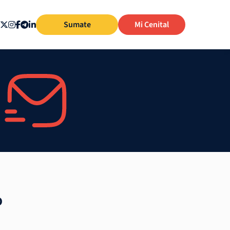
Sumate
Mi Cenital
o