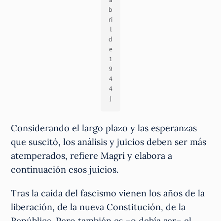
b
ri
l
d
e
1
9
4
4
)
Considerando el largo plazo y las esperanzas
que suscitó, los análisis y juicios deben ser más
atemperados, refiere Magri y elabora a
continuación esos juicios.
Tras la caída del fascismo vienen los años de la
liberación, de la nueva Constitución, de la
República. Pero también es –o debía ser– el