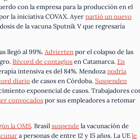
uerdo con la empresa para la producción en el
 por la iniciativa COVAX. Ayer
partió un nuevo
dosis de la vacuna Sputnik V que regresaría
as llegó al 99%.
Advierten
por el colapso de las
egro.
Récord de contagios
en Catamarca.
En
terapia intensiva es del 84%. Mendoza
podría
ord diario
de casos en Córdoba.
Suspenden
imiento exponencial de casos. Trabajadores co
ser convocados
por sus empleadores a retomar
gún la OMS
. Brasil
suspende
la vacunación de
acunar
a personas de entre 12 y 15 años. La UE
le