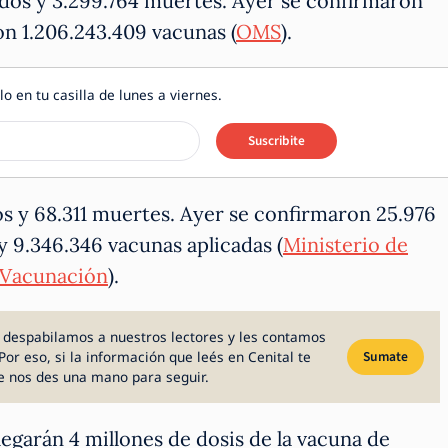
dos y 3.299.764 muertes. Ayer se confirmaron
on 1.206.243.409 vacunas (
OMS
).
lo en tu casilla de lunes a viernes.
Suscribite
os y 68.311 muertes. Ayer se confirmaron 25.976
y 9.346.346 vacunas aplicadas (
Ministerio de
 Vacunación
).
 despabilamos a nuestros lectores y les contamos
Por eso, si la información que leés en Cenital te
Sumate
e nos des una mano para seguir.
egarán 4 millones de dosis de la vacuna de