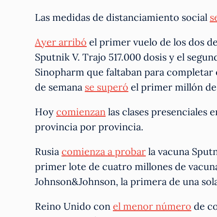
Las medidas de distanciamiento social
s
Ayer arribó
el primer vuelo de los dos d
Sputnik V. Trajo 517.000 dosis y el segu
Sinopharm que faltaban para completar el
de semana
se superó
el primer millón d
Hoy
comienzan
las clases presenciales 
provincia por provincia.
Rusia
comienza a probar
la vacuna Sputn
primer lote de cuatro millones de vacu
Johnson&Johnson, la primera de una sola
Reino Unido con
el menor número
de co