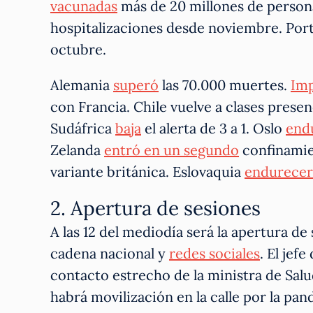
vacunadas
más de 20 millones de perso
hospitalizaciones desde noviembre. Por
octubre.
Alemania
superó
las 70.000 muertes.
Im
con Francia. Chile vuelve a clases presen
Sudáfrica
baja
el alerta de 3 a 1. Oslo
end
Zelanda
entró en un segundo
confinamien
variante británica. Eslovaquia
endurecer
2. Apertura de sesiones
A las 12 del mediodía será la apertura d
cadena nacional y
redes sociales
. El jef
contacto estrecho de la ministra de Salud
habrá movilización en la calle por la pan