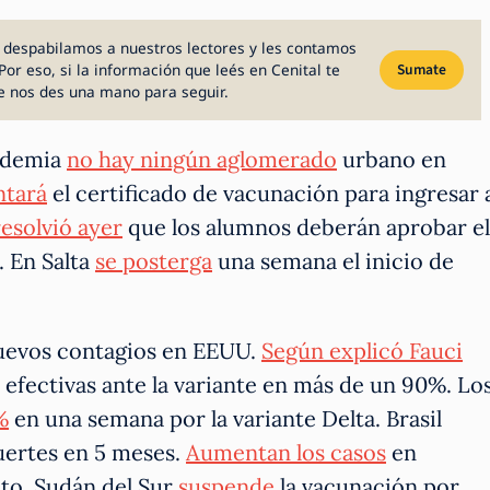
 despabilamos a nuestros lectores y les contamos
Por eso, si la información que leés en Cenital te
Sumate
e nos des una mano para seguir.
andemia
no hay ningún aglomerado
urbano en
tará
el certificado de vacunación para ingresar 
resolvió ayer
que los alumnos deberán aprobar el
. En Salta
se posterga
una semana el inicio de
uevos contagios en EEUU.
Según explicó Fauci
 efectivas ante la variante en más de un 90%. Lo
%
en una semana por la variante Delta. Brasil
ertes en 5 meses.
Aumentan los casos
en
nto. Sudán del Sur
suspende
la vacunación por