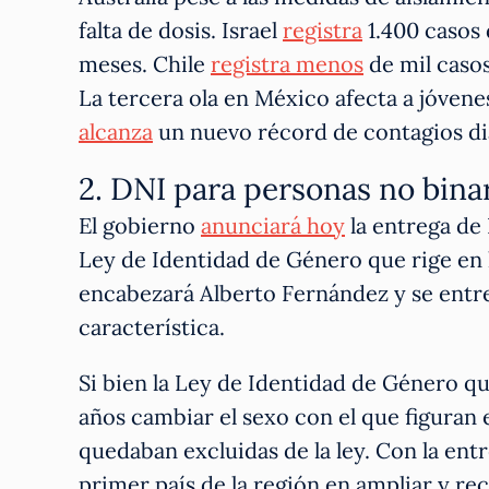
falta de dosis. Israel
registra
1.400 casos d
meses. Chile
registra menos
de mil caso
La tercera ola en México afecta a jóven
alcanza
un nuevo récord de contagios di
2. DNI para personas no bina
El gobierno
anunciará hoy
la entrega de 
Ley de Identidad de Género que rige en l
encabezará Alberto Fernández y se entre
característica.
Si bien la Ley de Identidad de Género q
años cambiar el sexo con el que figuran 
quedaban excluidas de la ley. Con la ent
primer país de la región en ampliar y r