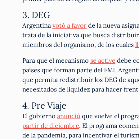
3. DEG
Argentina
votó a favor
de la nueva asign
trata de la iniciativa que busca distribui
miembros del organismo, de los cuales
l
Para que el mecanismo
se active
debe con
países que forman parte del FMI. Argen
que permita redistribuir los DEG de aquel
necesitados de liquidez para hacer frent
4. Pre Viaje
El gobierno
anunció
que vuelve el progr
partir de diciembre
. El programa comen
de la pandemia, para incentivar el turism