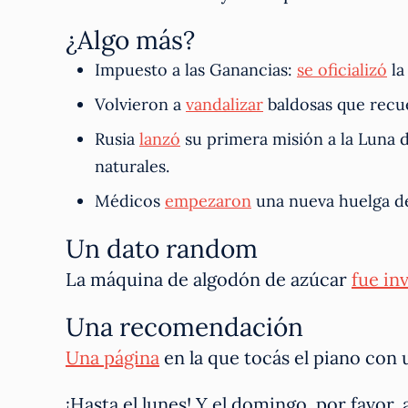
¿Algo más?
Impuesto a las Ganancias:
se oficializó
la
Volvieron a
vandalizar
baldosas que recu
Rusia
lanzó
su primera misión a la Luna 
naturales.
Médicos
empezaron
una nueva huelga de 
Un dato random
La máquina de algodón de azúcar
fue in
Una recomendación
Una página
en la que tocás el piano con un
¡Hasta el lunes! Y el domingo, por favor, 