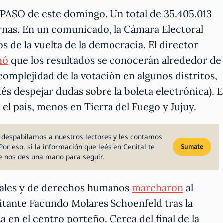
s PASO de este domingo. Un total de 35.405.013
 urnas. En un comunicado, la Cámara Electoral
s de la vuelta de la democracia. El director
mó
que los resultados se conocerán alrededor de
 complejidad de la votación en algunos distritos,
s despejar dudas sobre la boleta electrónica). E
el país, menos en Tierra del Fuego y Jujuy.
 despabilamos a nuestros lectores y les contamos
Por eso, si la información que leés en Cenital te
Sumate
e nos des una mano para seguir.
iales y de derechos humanos
marcharon
al
litante Facundo Molares Schoenfeld tras la
a en el centro porteño. Cerca del final de la