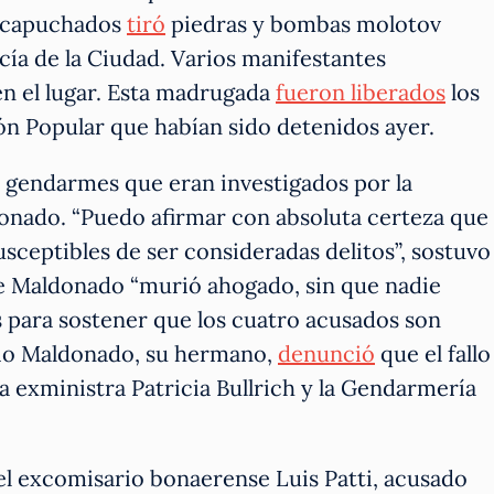
encapuchados
tiró
piedras y bombas molotov
cía de la Ciudad. Varios manifestantes
en el lugar. Esta madrugada
fueron liberados
los
ión Popular que habían sido detenidos ayer.
s gendarmes que eran investigados por la
onado. “Puedo afirmar con absoluta certeza que
usceptibles de ser consideradas delitos”, sostuvo
 Maldonado “murió ahogado, sin que nadie
s para sostener que los cuatro acusados son
gio Maldonado, su hermano,
denunció
que el fallo
 exministra Patricia Bullrich y la Gendarmería
el excomisario bonaerense Luis Patti, acusado