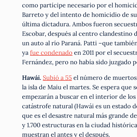
como partícipe necesario por el homici
Barreto y del intento de homicidio de su
última dictadura. Ambos fueron secuestr
Escobar, después al centro clandestino
un auto al río Paraná. Patti –que tambi
ya
fue condenado
en 2011 por el secuest
Fernández, pero no había sido juzgado p
Hawái.
Subió a 55
el número de muertos p
la isla de Maiu el martes. Se espera que
empezarán a buscar en el interior de los 
catástrofe natural (Hawái es un estado d
que es el desastre natural más grande de
y 1.700 estructuras en la ciudad históri
muestran el antes y el después.