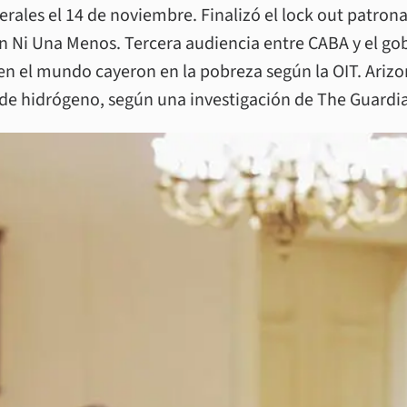
enerales el 14 de noviembre. Finalizó el lock out patro
ón Ni Una Menos. Tercera audiencia entre CABA y el gob
en el mundo cayeron en la pobreza según la OIT. Arizo
de hidrógeno, según una investigación de The Guardi