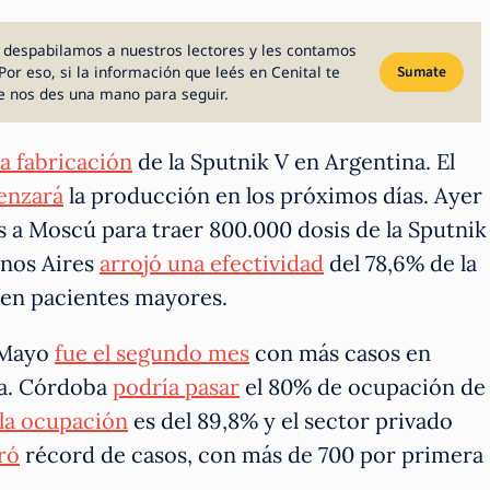
 despabilamos a nuestros lectores y les contamos
Por eso, si la información que leés en Cenital te
Sumate
e nos des una mano para seguir.
la fabricación
de la Sputnik V en Argentina. El
enzará
la producción en los próximos días. Ayer
 a Moscú para traer 800.000 dosis de la Sputnik
enos Aires
arrojó una efectividad
del 78,6% de la
d en pacientes mayores.
. Mayo
fue el segundo mes
con más casos en
a. Córdoba
podría pasar
el 80% de ocupación de
la ocupación
es del 89,8% y el sector privado
ró
récord de casos, con más de 700 por primera