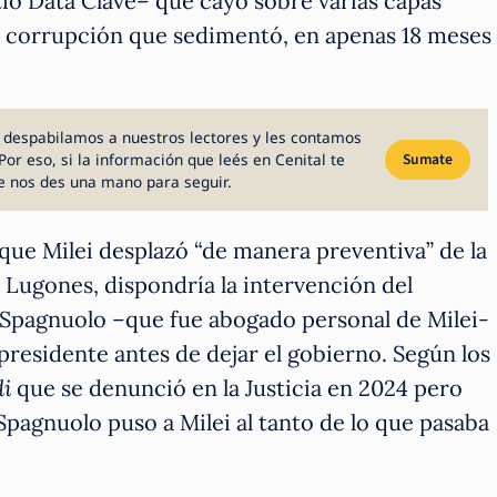
tio Data Clave– que cayó sobre varias capas
e corrupción que sedimentó, en apenas 18 meses
 despabilamos a nuestros lectores y les contamos
Por eso, si la información que leés en Cenital te
Sumate
e nos des una mano para seguir.
que Milei desplazó “de manera preventiva” de la
 Lugones, dispondría la intervención del
 Spagnuolo –que fue abogado personal de Milei-
residente antes de dejar el gobierno. Según los
i
que se denunció en la Justicia en 2024 pero
 Spagnuolo puso a Milei al tanto de lo que pasaba