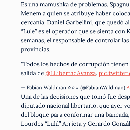
Es una mamushka de problemas. Spagnuol
Menem a quien se atribuye haber coloca
cercanía, Daniel Garbellini, que quedó al
“Lule” es el operador que se sienta con K
semanas, el responsable de controlar las 
provincias.
"Todos los hechos de corrupción tienen 
salida de
@LLibertadAvanza
.
pic.twitt
— Fabian Waldman ⭐️⭐️⭐️ (@FabianWaldman)
A
Una de las decisiones que tomó fue desp
diputado nacional libertario, que ayer v
del bloque para conformar una bancada,
Lourdes “Lulú” Arrieta y Gerardo Gonzál